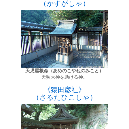
（かすがしゃ）
天児屋根命（あめのこやねのみこと）
天照大神を助ける神。
《猿田彦社》
（さるたひこしゃ）