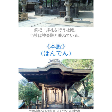
祭祀・拝礼を行う社殿。
当社は神楽殿と兼ねている。
《本殿》
（ほんでん）
ご祭神がお鎮まりになる建物。