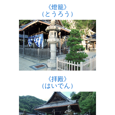
《燈籠》
（とうろう）
《拝殿》
（はいでん）