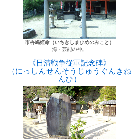
市杵嶋姫命（いちきしまひめのみこと）
海・芸能の神。
《日清戦争従軍記念碑》
（にっしんせんそうじゅうぐんきね
んひ）