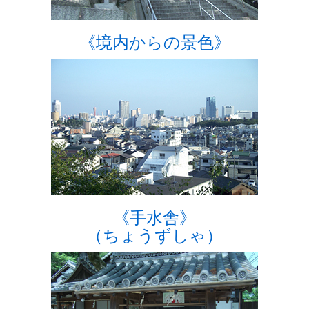
《境内からの景色》
《手水舎》
（ちょうずしゃ）