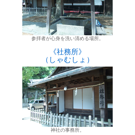
参拝者が心身を洗い清める場所。
《社務所》
（しゃむしょ）
神社の事務所。