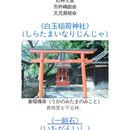
応神天皇
市杵嶋姫命
天児屋根命
《白玉稲荷神社》
（しらたまいなりじんじゃ）
倉稲魂命（うかのみたまのみこと）
農商業を守る神。
《一願石》
（いちがんいし）