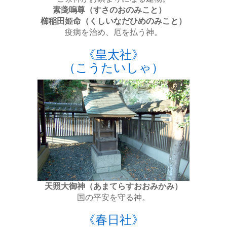
素戔嗚尊（すさのおのみこと）
櫛稲田姫命（くしいなだひめのみこと）
疫病を治め、厄を払う神。
《皇太社》
（こうたいしゃ）
天照大御神（あまてらすおおみかみ）
国の平安を守る神。
《春日社》