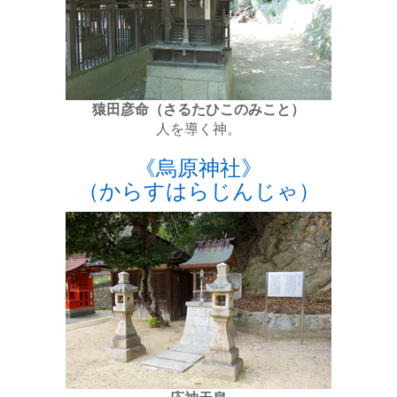
猿田彦命（さるたひこのみこと）
人を導く神。
《烏原神社》
（からすはらじんじゃ）