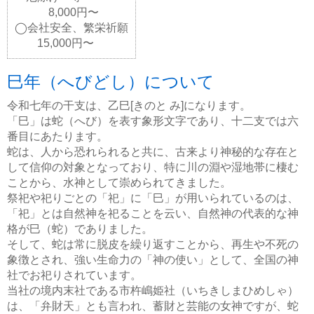
8,000円〜
◯会社安全、繁栄祈願
15,000円〜
巳年（へびどし）について
令和七年の干支は、乙巳[きのと み]になります。
「巳」は蛇（へび）を表す象形文字であり、十二支では六
番目にあたります。
蛇は、人から恐れられると共に、古来より神秘的な存在と
して信仰の対象となっており、特に川の淵や湿地帯に棲む
ことから、水神として崇められてきました。
祭祀や祀りごとの「祀」に「巳」が用いられているのは、
「祀」とは自然神を祀ることを云い、自然神の代表的な神
格が巳（蛇）でありました。
そして、蛇は常に脱皮を繰り返すことから、再生や不死の
象徴とされ、強い生命力の「神の使い」として、全国の神
社でお祀りされています。
当社の境内末社である市杵嶋姫社（いちきしまひめしゃ）
は、「弁財天」とも言われ、蓄財と芸能の女神ですが、蛇