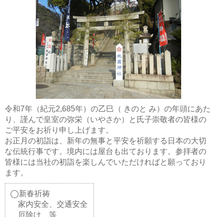
令和7年（紀元2,685年）の乙巳（ きのと み）の年頭にあた
り、謹んで皇室の弥栄（いやさか）と氏子崇敬者の皆様の
ご平安をお祈り申し上げます。
お正月の初詣は、新年の無事と平安を祈願する日本の大切
な伝統行事です。境内には屋台も出ております。参拝者の
皆様には当社の初詣を楽しんでいただければと願っており
ます。
◯新春祈祷
家内安全、交通安全
厄除け 等