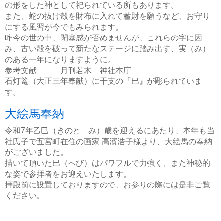
の形をした神として祀られている所もあります。
また、蛇の抜け殻を財布に入れて蓄財を願うなど、お守り
にする風習が今でもみられます。
昨今の世の中、閉塞感が否めませんが、これらの字に因
み、古い殻を破って新たなステージに踏み出す、実（み）
のある一年になりますように。
参考文献 月刊若木 神社本庁
石灯篭（大正三年奉献）に干支の『巳』が彫られていま
す。
大絵馬奉納
令和7年乙巳（きのと み）歳を迎えるにあたり、本年も当
社氏子で五宮町在住の画家 高濱浩子様より、大絵馬の奉納
がございました。
描いて頂いた巳（へび）はパワフルで力強く、また神秘的
な姿で参拝者をお迎えいたします。
拝殿前に設置しておりますので、お参りの際には是非ご覧
ください。